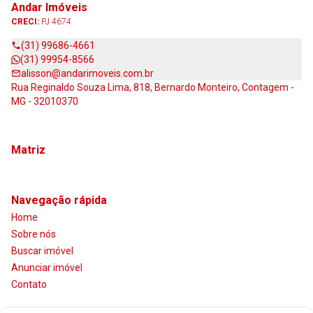
Andar Imóveis
CRECI:
PJ 4674
(31) 99686-4661
(31) 99954-8566
alisson@andarimoveis.com.br
Rua Reginaldo Souza Lima, 818, Bernardo Monteiro, Contagem -
MG - 32010370
Matriz
Navegação rápida
Home
Sobre nós
Buscar imóvel
Anunciar imóvel
Contato