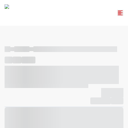
----
----- -----
----- ----- -- ------ ---- ---- -- ----- ----- ----- --- ------
----
-----
---- ------
----- ----- -- ------ ---- ---- -- ----- ----- -----
--- ------
----- ----- -- ------ ---- ---- -- ----- ----- ----- --- ------
-------------
Compartilhar
Favorito