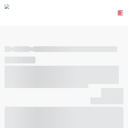
----
----- -----
----- ----- -- ------ ---- ---- -- ----- ----- ----- --- ------
----
-----
---- ------
----- ----- -- ------ ---- ---- -- ----- ----- -----
--- ------
----- ----- -- ------ ---- ---- -- ----- ----- ----- --- ------
-------------
Compartilhar
Favorito