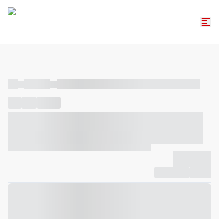
----
----- -----
----- ----- -- ------ ---- ---- -- ----- ----- ----- --- ------
----
-----
---- ------
----- ----- -- ------ ---- ---- -- ----- ----- -----
--- ------
----- ----- -- ------ ---- ---- -- ----- ----- ----- --- ------
-------------
Compartilhar
Favorito