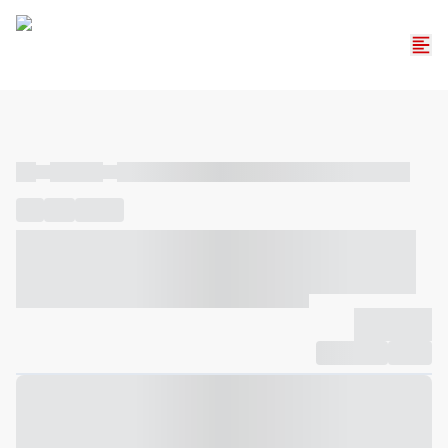
----
----- -----
----- ----- -- ------ ---- ---- -- ----- ----- ----- --- ------
----
-----
---- ------
----- ----- -- ------ ---- ---- -- ----- ----- -----
--- ------
----- ----- -- ------ ---- ---- -- ----- ----- ----- --- ------
-------------
Compartilhar
Favorito