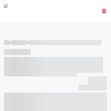
----
----- -----
----- ----- -- ------ ---- ---- -- ----- ----- ----- --- ------
----
-----
---- ------
----- ----- -- ------ ---- ---- -- ----- ----- -----
--- ------
----- ----- -- ------ ---- ---- -- ----- ----- ----- --- ------
-------------
Compartilhar
Favorito