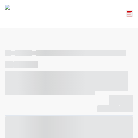
----
----- -----
----- ----- -- ------ ---- ---- -- ----- ----- ----- --- ------
----
-----
---- ------
----- ----- -- ------ ---- ---- -- ----- ----- -----
--- ------
----- ----- -- ------ ---- ---- -- ----- ----- ----- --- ------
-------------
Compartilhar
Favorito